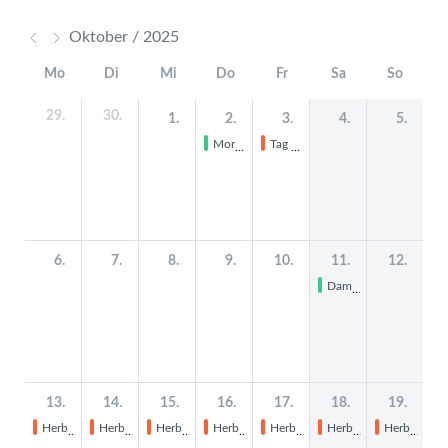
Oktober / 2025
Mo
Di
Mi
Do
Fr
Sa
So
29.
30.
1.
2.
3.
4.
5.
Morning Assembly 9
Tag der deutschen Einheit (Feiertag - unterrichtsfrei))
6.
7.
8.
9.
10.
11.
12.
Damenkleider-Basar
13.
14.
15.
16.
17.
18.
19.
Herbstferien
Herbstferien
Herbstferien
Herbstferien
Herbstferien
Herbstferien
Herbstferien