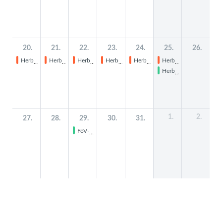
20.
21.
22.
23.
24.
25.
26.
Herbstferien
Herbstferien
Herbstferien
Herbstferien
Herbstferien
Herbstferien
Herberner Kartoffelsamstag
1.
2.
27.
28.
29.
30.
31.
FöV-Stammtisch Kopie